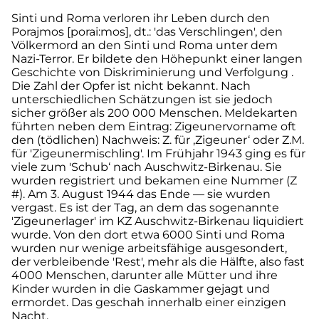
Sinti und Roma verloren ihr Leben durch den
Porajmos [porai:mos], dt.: 'das Verschlingen', den
Völkermord an den Sinti und Roma unter dem
Nazi-Terror. Er bildete den Höhepunkt einer langen
Geschichte von Diskriminierung und Verfolgung .
Die Zahl der Opfer ist nicht bekannt. Nach
unterschiedlichen Schätzungen ist sie jedoch
sicher größer als 200 000 Menschen. Meldekarten
führten neben dem Eintrag: Zigeunervorname oft
den (tödlichen) Nachweis: Z. für ‚Zigeuner‘ oder Z.M.
für 'Zigeunermischling'. Im Frühjahr 1943 ging es für
viele zum 'Schub‘ nach Auschwitz-Birkenau. Sie
wurden registriert und bekamen eine Nummer (Z
#). Am 3. August 1944 das Ende — sie wurden
vergast. Es ist der Tag, an dem das sogenannte
'Zigeunerlager' im KZ Auschwitz-Birkenau liquidiert
wurde. Von den dort etwa 6000 Sinti und Roma
wurden nur wenige arbeitsfähige ausgesondert,
der verbleibende 'Rest', mehr als die Hälfte, also fast
4000 Menschen, darunter alle Mütter und ihre
Kinder wurden in die Gaskammer gejagt und
ermordet. Das geschah innerhalb einer einzigen
Nacht.