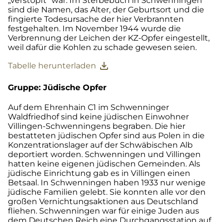
„verstopft“ war. Im Sterbebuch in Schwenningen
sind die Namen, das Alter, der Geburtsort und die
fingierte Todesursache der hier Verbrannten
festgehalten. Im November 1944 wurde die
Verbrennung der Leichen der KZ-Opfer eingestellt,
weil dafür die Kohlen zu schade gewesen seien.
download
Tabelle herunterladen
Gruppe: Jüdische Opfer
Auf dem Ehrenhain C1 im Schwenninger
Waldfriedhof sind keine jüdischen Einwohner
Villingen-Schwenningens begraben. Die hier
bestatteten jüdischen Opfer sind aus Polen in die
Konzentrationslager auf der Schwäbischen Alb
deportiert worden. Schwenningen und Villingen
hatten keine eigenen jüdischen Gemeinden. Als
jüdische Einrichtung gab es in Villingen einen
Betsaal. In Schwenningen haben 1933 nur wenige
jüdische Familien gelebt. Sie konnten alle vor den
großen Vernichtungsaktionen aus Deutschland
fliehen. Schwenningen war für einige Juden aus
dem Deutschen Reich eine Durchgangsstation auf