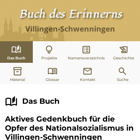
Buch des Erinnerns
Villingen-Schwenningen
auto_stories
lightbulb
list_alt
history_edu
Das Buch
Projekte
Namensverzeichnis
Geschichte
inventory_2
menu_book
mail
search
Material
Glossar
Kontakt
Suche
auto_stories
Das Buch
Aktives Gedenkbuch für die
Opfer des Nationalsozialismus in
Villingen-Schwenningen