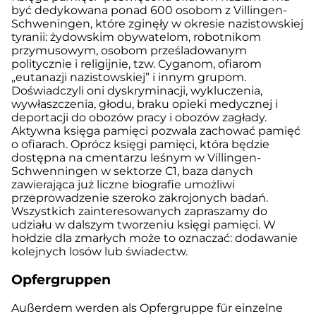
być dedykowana ponad 600 osobom z Villingen-
Schweningen, które zginęły w okresie nazistowskiej
tyranii: żydowskim obywatelom, robotnikom
przymusowym, osobom prześladowanym
politycznie i religijnie, tzw. Cyganom, ofiarom
„eutanazji nazistowskiej” i innym grupom.
Doświadczyli oni dyskryminacji, wykluczenia,
wywłaszczenia, głodu, braku opieki medycznej i
deportacji do obozów pracy i obozów zagłady.
Aktywna księga pamięci pozwala zachować pamięć
o ofiarach. Oprócz księgi pamięci, która będzie
dostępna na cmentarzu leśnym w Villingen-
Schwenningen w sektorze C1, baza danych
zawierająca już liczne biografie umożliwi
przeprowadzenie szeroko zakrojonych badań.
Wszystkich zainteresowanych zapraszamy do
udziału w dalszym tworzeniu księgi pamięci. W
hołdzie dla zmarłych może to oznaczać: dodawanie
kolejnych losów lub świadectw.
Opfergruppen
Außerdem werden als Opfergruppe für einzelne