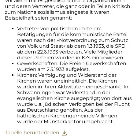
Vor allem traf es gesellschaftliche Organisationen
und deren Vertreter, die ganz oder in Teilen kritisch
zum Nationalsozialismus eingestellt waren.
Beispielhaft seien genannt:
Vertreter von politischen Parteien:
Betätigungen für die kommunistische Partei
waren nach der »Notverordnung zum Schutz
von Volk und Staat« ab dem 1.3.1933, die SPD
ab dem 22.6.1933 verboten. Viele Mitglieder
dieser Parteien wurden in KZs eingewiesen.
Gewerkschaften: Die Freien Gewerkschaften
wurden am 2.5.1933 aufgelöst.
Kirchen: Verfolgung und Widerstand der
Kirchen waren uneinheitlich. Die Kirchen
wurden in ihren Aktivitäten eingeschränkt. In
Schwenningen war Widerstand in der
evangelischen Kirche ausgeprägt; von dort aus
wurde u.a. jüdischen Verfolgten bei der Flucht
aus Deutschland geholfen. Aus der
katholischen Kirchengemeinde Villingen
wurde der Münsterkantor umgebracht.
download
Tabelle herunterladen