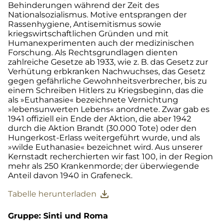
Behinderungen während der Zeit des
Nationalsozialismus. Motive entsprangen der
Rassenhygiene, Antisemitismus sowie
kriegswirtschaftlichen Gründen und mit
Humanexperimenten auch der medizinischen
Forschung. Als Rechtsgrundlagen dienten
zahlreiche Gesetze ab 1933, wie z. B. das Gesetz zur
Verhütung erbkranken Nachwuchses, das Gesetz
gegen gefährliche Gewohnheitsverbrecher, bis zu
einem Schreiben Hitlers zu Kriegsbeginn, das die
als »Euthanasie« bezeichnete Vernichtung
»lebensunwerten Lebens« anordnete. Zwar gab es
1941 offiziell ein Ende der Aktion, die aber 1942
durch die Aktion Brandt (30.000 Tote) oder den
Hungerkost-Erlass weitergeführt wurde, und als
»wilde Euthanasie« bezeichnet wird. Aus unserer
Kernstadt recherchierten wir fast 100, in der Region
mehr als 250 Krankenmorde; der überwiegende
Anteil davon 1940 in Grafeneck.
download
Tabelle herunterladen
Gruppe: Sinti und Roma